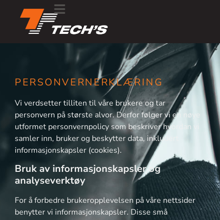
PERSONVERNERKLÆRING
Vi verdsetter tilliten til våre brukere og tar
personvern på største alvor. Derfor følger vi en nøye
utformet personvernpolicy som beskriver hvordan vi
samler inn, bruker og beskytter data, inkludert
informasjonskapsler (cookies).
Bruk av informasjonskapsler og
analyseverktøy
For å forbedre brukeropplevelsen på våre nettsider
benytter vi informasjonskapsler. Disse små