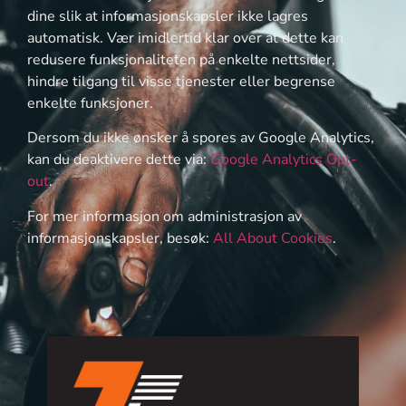
dine slik at informasjonskapsler ikke lagres
automatisk. Vær imidlertid klar over at dette kan
redusere funksjonaliteten på enkelte nettsider,
hindre tilgang til visse tjenester eller begrense
enkelte funksjoner.
Dersom du ikke ønsker å spores av Google Analytics,
kan du deaktivere dette via:
Google Analytics Opt-
out
.
For mer informasjon om administrasjon av
informasjonskapsler, besøk:
All About Cookies
.