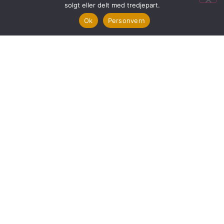
07:30-16:00
solgt eller delt med tredjepart.
Lørdag - Søndag:
Ok
Personvern
Stengt
KONTAKT OSS
78 41 16 16