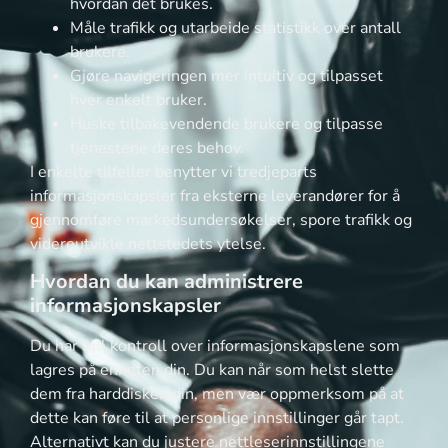
hvordan det brukes.
Måle trafikk og utarbeide statistikk over antall
brukere.
Gjøre navigeringen mer intuitiv og tilpasset
hver enkelt bruker.
Huske tilbakevendende brukere og tilpasse
tjenestene deres behov.
I enkelte tilfeller benytter vi tredjeparts
informasjonskapsler fra eksterne leverandører for å
gjennomføre markedsundersøkelser, spore trafikk og
videreutvikle nettstedets ytelse.
Hvordan du kan administrere
informasjonskapsler
Du har full kontroll over informasjonskapslene som
lagres på enheten din. Du kan når som helst slette
dem fra harddisken din, men vær oppmerksom på at
dette kan føre til at personlige innstillinger går tapt.
Alternativt kan du justere nettleserinnstillingene