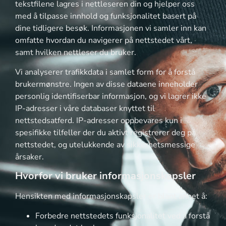
tekstfilene lagres i nettleseren din og hjelper oss
med å tilpasse innhold og funksjonalitet basert på
dine tidligere besøk. Informasjonen vi samler inn kan
omfatte hvordan du navigerer på nettstedet vårt,
samt hvilken nettleser du bruker.
Vi analyserer trafikkdata i samlet form for å forstå
brukermønstre. Ingen av disse dataene inneholder
personlig identifiserbar informasjon, og vi lagrer ikke
IP-adresser i våre databaser knyttet til
nettstedsatferd. IP-adresser oppbevares kun i
spesifikke tilfeller der du aktivt registrerer deg på
nettstedet, og utelukkende av sikkerhetsmessige
årsaker.
Hvorfor vi bruker informasjonskapsler
Hensikten med informasjonskapsler er blant annet å:
Forbedre nettstedets funksjonalitet ved å forstå