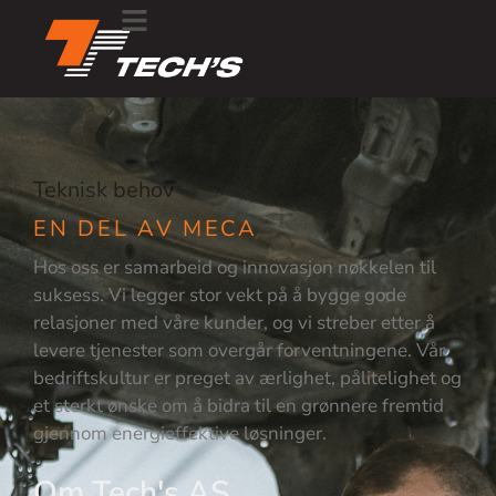
Teknisk behov
EN DEL AV MECA
Hos oss er samarbeid og innovasjon nøkkelen til
suksess. Vi legger stor vekt på å bygge gode
relasjoner med våre kunder, og vi streber etter å
levere tjenester som overgår forventningene. Vår
bedriftskultur er preget av ærlighet, pålitelighet og
et sterkt ønske om å bidra til en grønnere fremtid
gjennom energieffektive løsninger.
Om Tech's AS