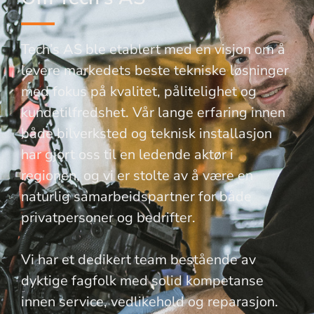
Tech’s AS ble etablert med en visjon om å
levere markedets beste tekniske løsninger
med fokus på kvalitet, pålitelighet og
kundetilfredshet. Vår lange erfaring innen
både bilverksted og teknisk installasjon
har gjort oss til en ledende aktør i
regionen, og vi er stolte av å være en
naturlig samarbeidspartner for både
privatpersoner og bedrifter.
Vi har et dedikert team bestående av
dyktige fagfolk med solid kompetanse
innen service, vedlikehold og reparasjon.