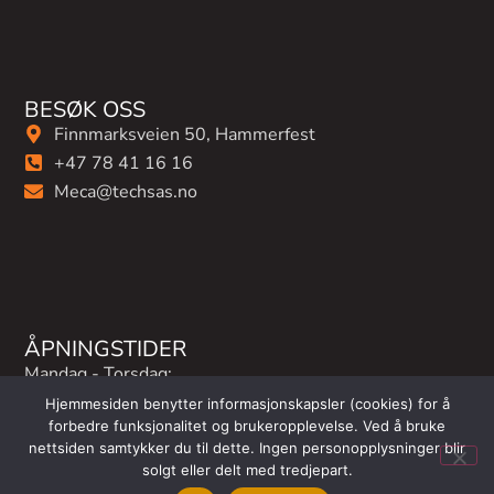
BESØK OSS
Finnmarksveien 50, Hammerfest
+47 78 41 16 16
Meca@techsas.no
ÅPNINGSTIDER
Mandag - Torsdag:
07:30-16:30
Hjemmesiden benytter informasjonskapsler (cookies) for å
forbedre funksjonalitet og brukeropplevelse. Ved å bruke
Fredag:
nettsiden samtykker du til dette. Ingen personopplysninger blir
07:30-16:00
solgt eller delt med tredjepart.
Lørdag - Søndag: