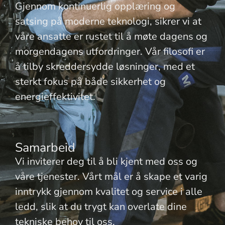
Gjennom kontinuerlig opplæring og
satsing på moderne teknologi, sikrer vi at
våre ansatte er rustet til å møte dagens og
morgendagens utfordringer. Vår filosofi er
å tilby skreddersydde løsninger, med et
sterkt fokus på både sikkerhet og
energieffektivitet.
Samarbeid
Vi inviterer deg til å bli kjent med oss og
våre tjenester. Vårt mål er å skape et varig
inntrykk gjennom kvalitet og service i alle
ledd, slik at du trygt kan overlate dine
tekniske behov til oss.