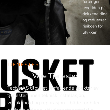
forlenger
levetiden på
dekkene dine,
og reduserer
risikoen for
ulykker.
TJENESTER
Våre Tjenester
Tech’s AS tilbyr et omfattende spekter av
tjenester innen teknisk installasjon,
vedlikehold og reparasjon – både for biler