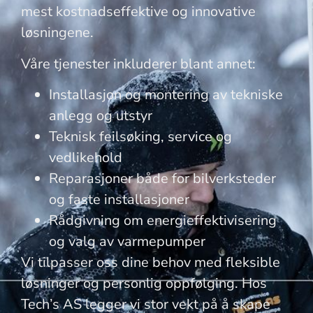
mest kostnadseffektive og innovative
løsningene.
Våre tjenester inkluderer blant annet:
Installasjon og montering av tekniske
anlegg og utstyr
Teknisk feilsøking, service og
vedlikehold
Reparasjoner både for bilverksteder
og faste installasjoner
Rådgivning om energieffektivisering
og valg av varmepumper
Vi tilpasser oss dine behov med fleksible
løsninger og personlig oppfølging. Hos
Tech’s AS legger vi stor vekt på å skape