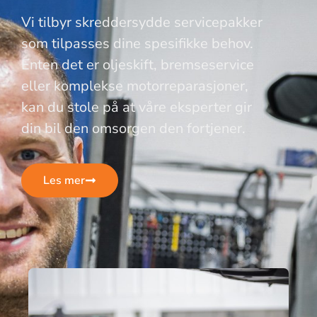
Vi tilbyr skreddersydde servicepakker
som tilpasses dine spesifikke behov.
Enten det er oljeskift, bremseservice
eller komplekse motorreparasjoner,
kan du stole på at våre eksperter gir
din bil den omsorgen den fortjener.
Les mer