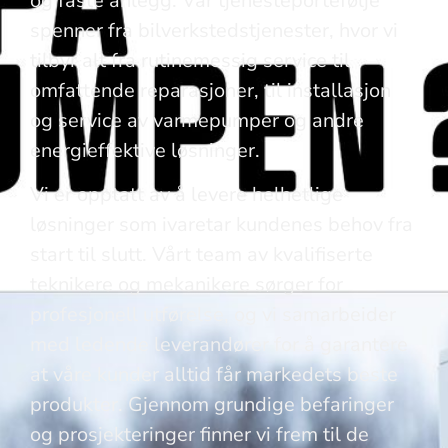
og faste anlegg. Vår tjenesteportefølje
spenner fra bilverkstedstjenester, hvor vi
tilbyr alt fra rutinemessig service til
omfattende reparasjoner, til installasjon
og service av varmepumper og andre
energieffektive løsninger.
Vi er opptatt av å levere helhetlige
løsninger som ivaretar kundenes behov fra
start til slutt. Vårt team av kvalifiserte
teknikere og mekanikere sørger for
profesjonell utførelse, og vi samarbeider
med ledende leverandører for å garantere
at våre kunder alltid får markedets beste
produkter. Gjennom grundige befaringer
og prosjekteringer finner vi frem til de